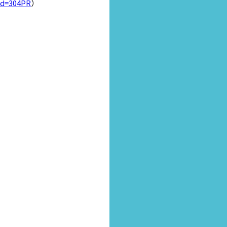
uid=304PR
）