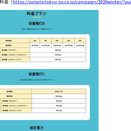
料金（
https://polarin.tokyu-ps.co.jp/campaign/2026winter/?a